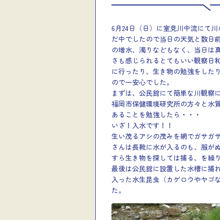
6月24日（日）に室見川中流にて
だ中でしたので当日の天気と数日
の増水、濁りなどもなく、当日は
さも感じられるとてもいい観察日
に行ったり、生き物の勉強をした
ので一安心でした。
まずは、公民館にて簡単な川観察
福岡市保健環境研究所の方々と水
あることを勉強したら・・・
いざ！入水です！！
生い茂るアシの茂みを網でガサガ
さんは長靴に水が入るのも、服が
すら生き物を探しては捕る、を繰
最後は公民館に設置した水槽に捕
入った水生昆虫（カゲロウやヤゴ
た。