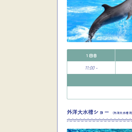
１回目
11:00 -
外洋大水槽ショー
（外洋大水槽 約