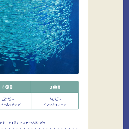
２回目
３回目
12:45 -
14:15 -
イバー魚ッチング
イワシタイフーン
ンド アイランドステージ/約10分）