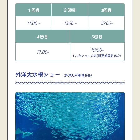
２回目
１回目
3回目
11:00 -
1300 -
15:00-
4回目
5回目
19:00-
17:00-
イルカショーのみ(所要時間約15分）
外洋大水槽ショー
（外洋大水槽 約10分）