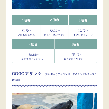
２回目
１回目
３回目
11:15 -
13:15 -
15:15 -
いわしのじかん
ダイバー魚ッチング
イワシタイフーン
4回目
5回目
18:00-
19:45-
音と光のイワシショー
音と光のイワシショー
GOGOアザラシ
（かいじゅうアイランド アイランドステージ/
約10分）