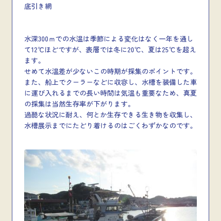
底引き網
水深300ｍでの水温は季節による変化はなく一年を通し
て12℃ほどですが、表層では冬に20℃、夏は25℃を超え
ます。
せめて水温差が少ないこの時期が採集のポイントです。
また、船上でクーラーなどに収容し、水槽を装備した車
に運び入れるまでの長い時間は気温も重要なため、真夏
の採集は当然生存率が下がります。
過酷な状況に耐え、何とか生存できる生き物を収集し、
水槽展示までにたどり着けるのはごくわずかなのです。