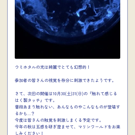
ウミホタルの光は綺麗でとても幻想的！
参加者の皆さんの視覚を存分に刺激できたようです。
さて、次回の開催は10月30(土)31(日)の『触れて感じる
はく製タッチ』です。
普段あまり触れない、あんなものやこんなものが登場す
るかも…？
今度は皆さんの触覚を刺激しまくる予定です。
今年の秋は五感を研ぎ澄ませて、マリンワールドをお楽
しみください！