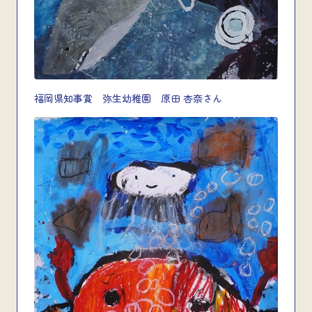
福岡県知事賞 弥生幼稚園 原田 杏奈さん