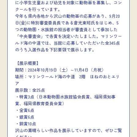
に小学生児童および幼児を対象に動物画を募集し、コン
クールを行っています。
今年も県内各地から沢山の動物画の応募があり、9月20
日(金)に特別審査委員長である倉光東昭氏をはじめ、5
つの動物園・水族館の担当者が審査員として参加した
「中央審査会」で各賞を決定いたしました。マリンワー
ルド海の中道では、当館に応募していただいた全345点
のうち入選作品を下記要領で展示します。
【展示概要】
期間：2024年10月19日（土）～11月4日（月祝）
場所：マリンワールド海の中道 2階 ほねのおとエリ
ア
展示数：全25点
・特賞3点（日本動物園水族館協会長賞、福岡県知事
賞、福岡県教育委員会賞）
・金賞6点
・銀賞6点
・銅賞10点
沢山の素晴らしい作品を展示していますので、ぜひご覧