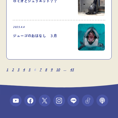
ロミオとジュリエット？？
2025.4.4
ジューゴのおはなし ３月
1
2
3
4
5
6
7
8
9
10
…
43