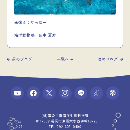
画像４：やっほー
海洋動物課 田中 夏澄
前のブログ
一覧へ
次のブログ
(株)海の中道海洋生態科学館
〒811-0321福岡市東区大字西戸崎18-28
TEL 092-603-0400