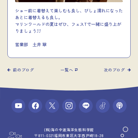
ショー前に着替えて楽しむも良し、びしょ濡れになった
あとに着替えるも良し。
マリンワールドの夏はぜひ、フェスTで一緒に盛り上が
りましょう⤴︎⤴︎
営業部 土井 翠
前のブログ
一覧へ
次のブログ
(株)海の中道海洋生態科学館
〒811-0321福岡市東区大字西戸崎18-28