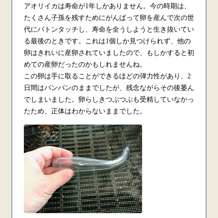
アオリイカは寿命が
1
年しかありません。今の時期は、
たくさん子孫を残すためにがんばって卵を産んで次の世
代にバトンタッチし、寿命を全うしようと生き抜いてい
る最後のときです。これは
1
個しか見つけられず、他の
卵はきれいに産卵されていましたので、もしかすると初
めての産卵だったのかもしれませんね。
この卵は手に取ることができるほどの弾力性があり、
2
日間はパンパンのままでしたが、残念ながらその後萎ん
でしまいました。卵らしきつぶつぶも受精していなかっ
たため、正体はわからないままでした。