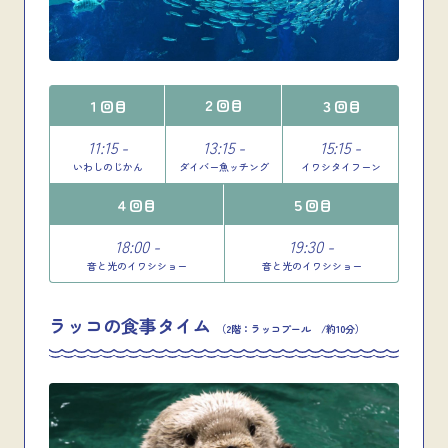
２回目
１回目
３回目
11:15 -
13:15 -
15:15 -
いわしのじかん
ダイバー魚ッチング
イワシタイフーン
４回目
５回目
18:00 -
19:30 -
音と光のイワシショー
音と光のイワシショー
ラッコの食事タイム
（2階：ラッコプール /約10分）