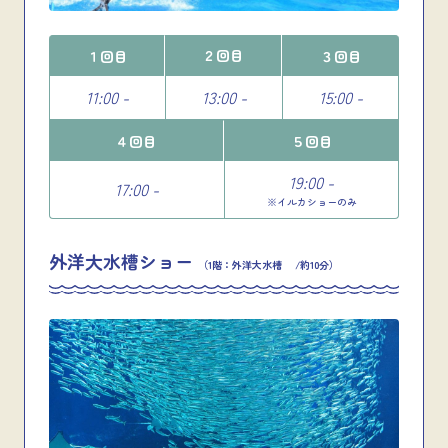
２回目
１回目
３回目
11:00 -
13:00 -
15:00 -
４回目
５回目
19:00 -
17:00 -
※イルカショーのみ
外洋大水槽ショー
（1階：外洋大水槽 /約10分）