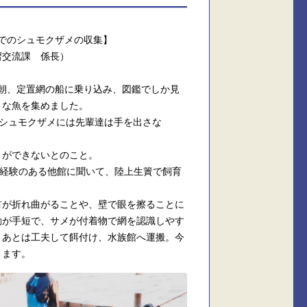
でのシュモクザメの収集】
習交流課 係長）
朝、定置網の船に乗り込み、図鑑でしか見
々な魚を集めました。
シュモクザメには先輩達は手を出さな
とができないとのこと。
経験のある他館に聞いて、陸上生簀で飼育
首が折れ曲がることや、壁で眼を擦ることに
動が手短で、サメが付着物で網を認識しやす
！あとは工夫して餌付け、水族館へ運搬。今
ります。