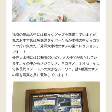
福引の景品の中には様々なグッズを準備していますが、
私のおすすめは魚類課ダイバーたちが水槽の中からコツ
コツ拾い集めた「外洋大水槽のサメの歯コレクション」
です！！
外洋大水槽には
15
種類
50
匹のサメの仲間が暮らしてい
ます。その中からメジロザメ、ネコザメ、オオセ、そし
て体長約３メートルの大きなシロワニ、計
4
種類のサメ
の歯を写真と共に装飾しています！