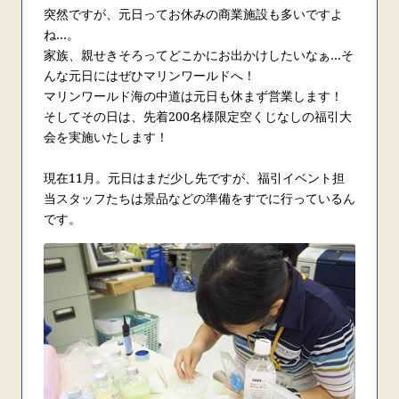
突然ですが、元日ってお休みの商業施設も多いですよ
ね…。
家族、親せきそろってどこかにお出かけしたいなぁ…そ
んな元日にはぜひマリンワールドへ！
マリンワールド海の中道は元日も休まず営業します！
そしてその日は、先着
200
名様限定空くじなしの福引大
会を実施いたします！
現在
11
月。元日はまだ少し先ですが、福引イベント担
当スタッフたちは景品などの準備をすでに行っているん
です。