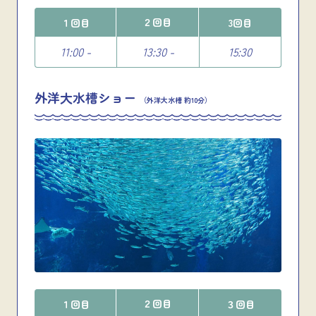
２回目
１回目
3回目
11:00 -
13:30 -
15:30
外洋大水槽ショー
（外洋大水槽 約10分）
２回目
１回目
３回目