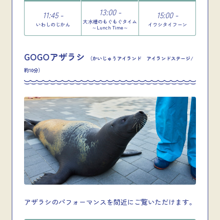
13:00 -
11:45 -
15:00 -
大水槽のもぐもぐタイム
いわしのじかん
イワシタイフーン
～Lunch Time～
GOGOアザラシ
（かいじゅうアイランド アイランドステージ/
約10分）
アザラシのパフォーマンスを間近にご覧いただけます。