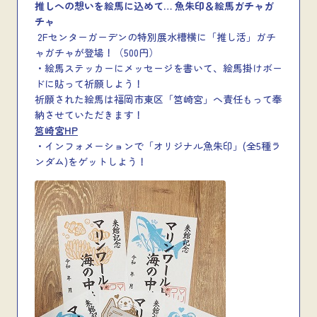
推しへの想いを絵馬に込めて
…
魚朱印＆絵馬ガチャガ
チャ
2Fセンターガーデンの特別展水槽横に「推し活」ガチ
ャガチャが登場！（500円）
・絵馬ステッカーにメッセージを書いて、絵馬掛けボー
ドに貼って祈願しよう！
祈願された絵馬は福岡市東区「筥崎宮」へ責任もって奉
納させていただきます！
筥崎宮HP
・インフォメーションで「オリジナル魚朱印」(全5種ラ
ンダム)をゲットしよう！