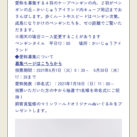
愛称を募集する４羽のケープペンギンの内、２羽がペン
ギンの丘～かいじゅうアイランド内キューブ周辺までお
さんぽします。歩くルートやスピードはペンギン次第。
成鳥になりかけのペンギンたちを、ゼロ距離でご覧いた
だきます。
※雨天の場合コース変更することがあります
ペンギンタイム 平日12：00 場所：かいじゅうアイ
ランド
◆愛称募集について
募集ページはこちらから
投票期間：2021年6月1日（火）9：30～ 6月30日（水）
17：30まで
愛称発表（命名式）：2021年7月18日（日）11：00～
投票いただいた方の中から抽選で1名様を命名式にご招
待！
飼育員監修のマリンワールドオリジナルぬいぐるみをプ
レゼントします。