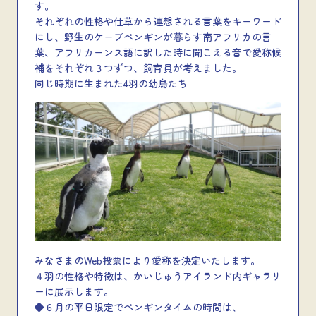
す。
それぞれの性格や仕草から連想される言葉をキーワード
にし、野生のケープペンギンが暮らす南アフリカの言
葉、アフリカーンス語に訳した時に聞こえる音で愛称候
補をそれぞれ３つずつ、飼育員が考えました。
同じ時期に生まれた4羽の幼鳥たち
みなさまのWeb投票により愛称を決定いたします。
４羽の性格や特徴は、かいじゅうアイランド内ギャラリ
ーに展示します。
◆６月の平日限定でペンギンタイムの時間は、