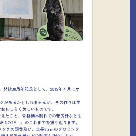
は、開館30周年記念として、2019年４月にオ
ージがあるかもしれませんが、その作りは生
でおもしろく美しいものです。
考えたこと、骨格標本制作での苦労話などを
E NOTE～」のこれまでを振り返ります。
クジラの頭骨及び、全長8.9ｍのクロミンク
格標本設置作業などの動画を放映します。