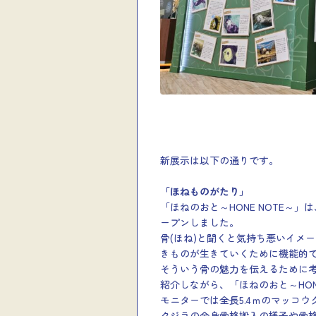
新展示は以下の通りです。
「ほねものがたり」
「ほねのおと～HONE NOTE～」
ープンしました。
骨(ほね)と聞くと気持ち悪いイメ
きものが生きていくために機能的
そういう骨の魅力を伝えるために
紹介しながら、「ほねのおと～HON
モニターでは全長5.4ｍのマッコウ
クジラの全身骨格搬入の様子や骨