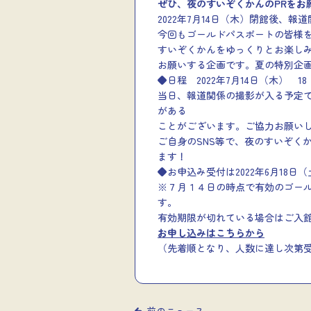
ぜひ、夜のすいぞくかんのPRをお
2022年7月14日（木）閉館後、
今回もゴールドパスポートの皆様を
すいぞくかんをゆっくりとお楽しみ
お願いする企画です。夏の特別企
◆日程 2022年7月14日（木） 18：
当日、報道関係の撮影が入る予定
がある
ことがございます。ご協力お願い
ご自身のSNS等で、夜のすいぞく
ます！
◆お申込み受付は2022年6月18日（
※７月１４日の時点で有効のゴー
す。
有効期限が切れている場合はご入
お申し込みはこちらから
（先着順となり、人数に達し次第
前のニュース