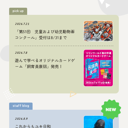
お知らせ
pick up
2026.7.15
コビレゴンドウ「ユキ」 まもなく来館9000日です！
2026.7.21
「第51回 児童および幼児動物画
お知らせ
2026.6.18
コンクール」受付は8/31まで
【特定日限定】イルカ・アシカショー前方予約席を
販売します
2026.7.8
遊んで学べるオリジナルカードゲ
ーム「飼育員衰弱」発売！
staff blog
2026.8.9
これからもユキ日和