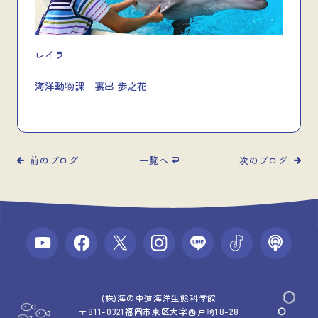
レイラ
海洋動物課 裏出 歩之花
前のブログ
一覧へ
次のブログ
(株)海の中道海洋生態科学館
〒811-0321福岡市東区大字西戸崎18-28