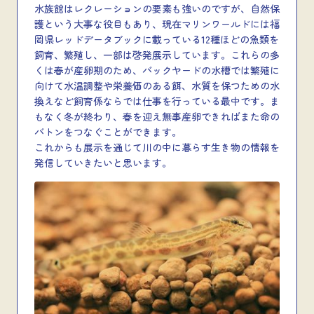
水族館はレクレーションの要素も強いのですが、自然保
護という大事な役目もあり、現在マリンワールドには福
岡県レッドデータブックに載っている12種ほどの魚類を
飼育、繁殖し、一部は啓発展示しています。これらの多
くは春が産卵期のため、バックヤードの水槽では繁殖に
向けて水温調整や栄養価のある餌、水質を保つための水
換えなど飼育係ならでは仕事を行っている最中です。ま
もなく冬が終わり、春を迎え無事産卵できればまた命の
バトンをつなぐことができます。
これからも展示を通じて川の中に暮らす生き物の情報を
発信していきたいと思います。