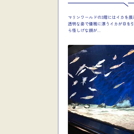
マリンワールドの3階にはイカを展
透明な姿で優雅に漂うイカが目を
ら怪しげな顔が…