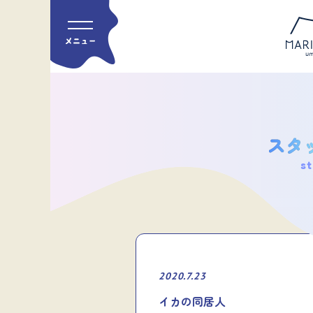
st
2020.7.23
イカの同居人