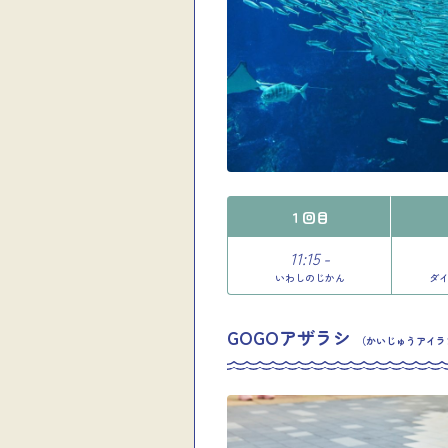
１回目
11:15 -
いわしのじかん
ダ
GOGOアザラシ
（かいじゅうアイラン