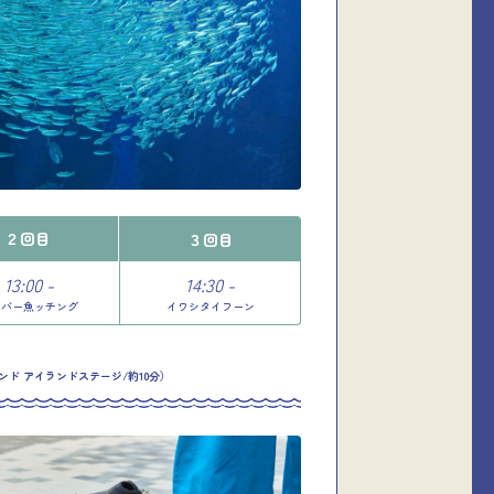
２回目
３回目
13:00 -
14:30 -
イバー魚ッチング
イワシタイフーン
ド アイランドステージ/約10分）