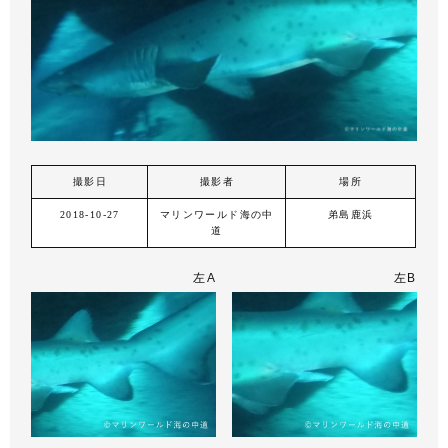
撮影日
撮影者
場所
2018-10-27
マリンワールド海の中
弟島鹿浜
道
左A
左B