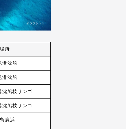
場所
見港沈船
見港沈船
港沈船枝サンゴ
港沈船枝サンゴ
島鹿浜