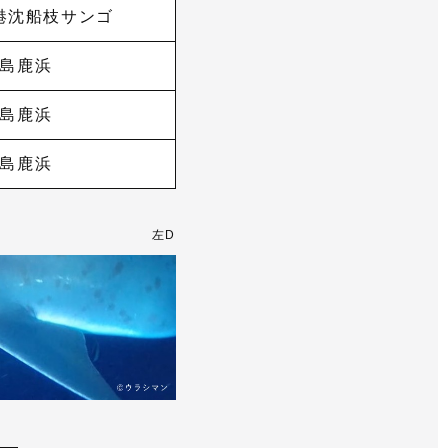
港沈船枝サンゴ
島鹿浜
島鹿浜
島鹿浜
左D