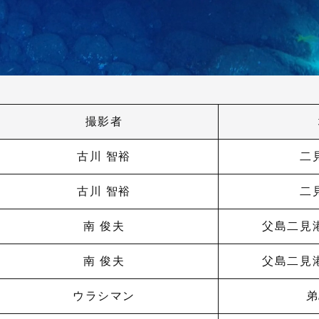
撮影者
古川 智裕
二
古川 智裕
二
南 俊夫
父島二見
南 俊夫
父島二見
ウラシマン
弟