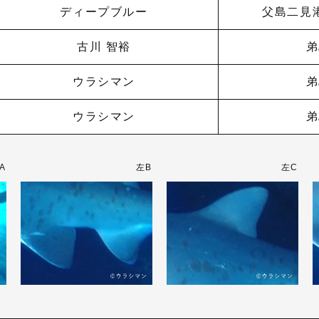
ディープブルー
父島二見
古川 智裕
弟
ウラシマン
弟
ウラシマン
弟
A
左B
左C