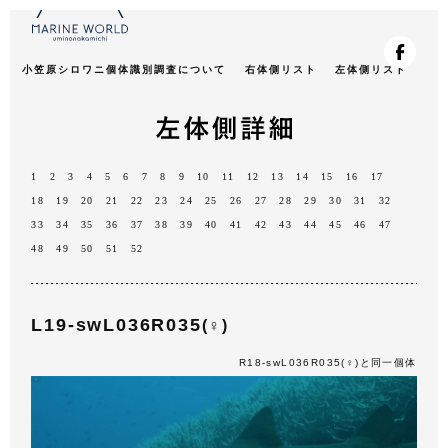
小笠原シロワニ個体識別調査について
右体側リスト
左体側リスト
1
2
3
4
5
6
7
8
9
10
11
12
13
14
15
16
17
18
19
20
21
22
23
24
25
26
27
28
29
30
31
32
33
34
35
36
37
38
39
40
41
42
43
44
45
46
47
48
49
50
51
52
L19-swL036R035
(♀)
R18-swL036R035(♀)と同一個体