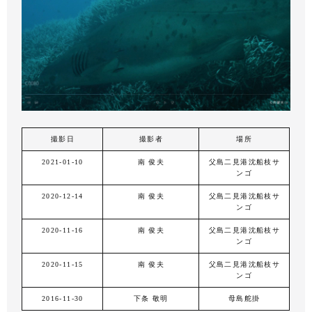
撮影日
撮影者
場所
2021-01-10
南 俊夫
父島二見港沈船枝サ
ンゴ
2020-12-14
南 俊夫
父島二見港沈船枝サ
ンゴ
2020-11-16
南 俊夫
父島二見港沈船枝サ
ンゴ
2020-11-15
南 俊夫
父島二見港沈船枝サ
ンゴ
2016-11-30
下条 敬明
母島舵掛