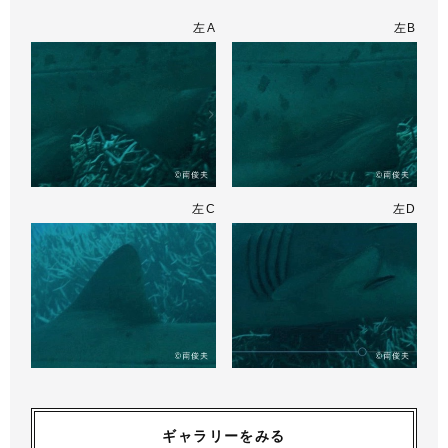
左A
左B
左C
左D
ギャラリーをみる