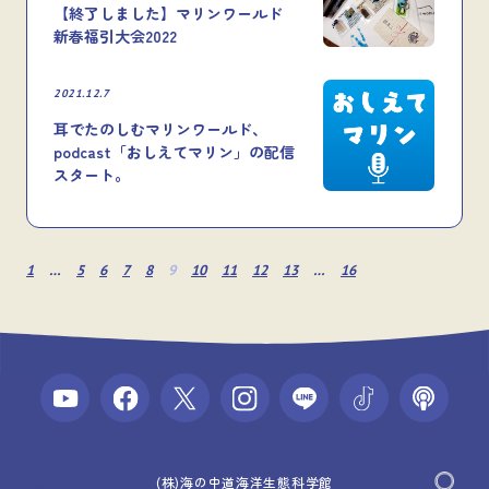
【終了しました】マリンワールド
新春福引大会2022
2021.12.7
耳でたのしむマリンワールド、
podcast「おしえてマリン」の配信
スタート。
1
…
5
6
7
8
9
10
11
12
13
…
16
(株)海の中道海洋生態科学館