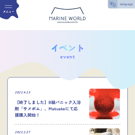
event
2022.4.13
【終了しました】B級パニック入浴
剤「サメボム」、Makuakeにて応
援購入開始！
2022.2.27