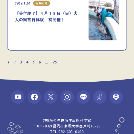
お知らせ
2026.3.20
【受付終了】４月１９日（日）大
人の飼育員体験 初開催！
1
2
3
4
5
6
…
25
(株)海の中道海洋生態科学館
〒811-0321福岡市東区大字西戸崎18-28
TEL 092-603-0400