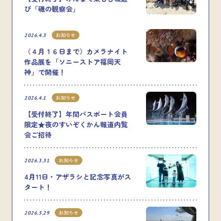
び「磯の観察会」
お知らせ
2026.4.3
（４月１６日まで）カメラナイト
作品展を「ソニーストア福岡天
神」で開催！
お知らせ
2026.4.1
【受付終了】年間パスポート会員
限定★夜のすいぞくかん報道内覧
会ご招待
お知らせ
2026.3.31
4月11日・アザラシと記念写真がス
タート！
お知らせ
2026.3.29