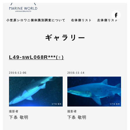
小笠原シロワニ個体識別調査について
右体側リスト
左体側リスト
L49-swL068R***
(♀)
2016-12-06
2016-11-14
撮影者
撮影者
下条 敬明
下条 敬明