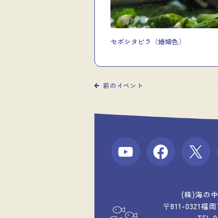
セボシタビラ（婚姻色）
前のイベント
(株)海の
〒811-0321
TEL 