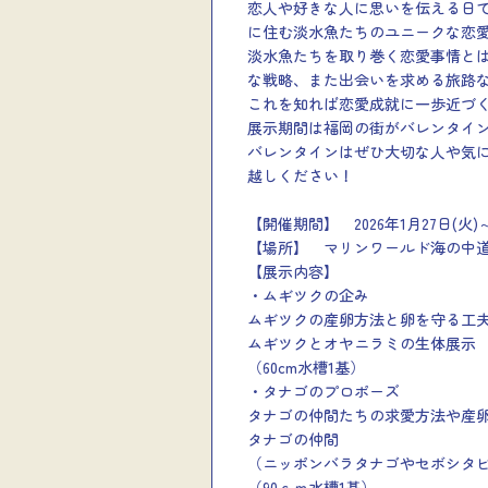
恋人や好きな人に思いを伝える日
に住む淡水魚たちのユニークな恋
淡水魚たちを取り巻く恋愛事情と
な戦略、また出会いを求める旅路
これを知れば恋愛成就に一歩近づ
展示期間は福岡の街がバレンタイン
バレンタインはぜひ大切な人や気
越しください！
【開催期間】 2026年1月27日(火)～
【場所】 マリンワールド海の中
【展示内容】
・ムギツクの企み
ムギツクの産卵方法と卵を守る工
ムギツクとオヤニラミの生体展示
（60cm水槽1基）
・タナゴのプロポーズ
タナゴの仲間たちの求愛方法や産
タナゴの仲間
（ニッポンバラタナゴやセボシタ
（90ｃｍ水槽1基）