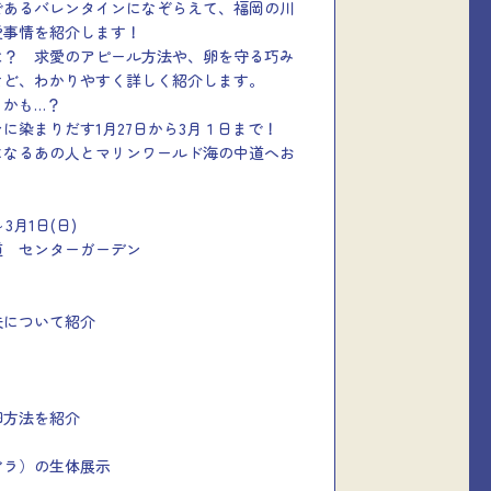
であるバレンタインになぞらえて、福岡の川
愛事情を紹介します！
は？ 求愛のアピール方法や、卵を守る巧み
など、わかりやすく詳しく紹介します。
くかも…？
に染まりだす1月27日から3月１日まで！
になるあの人とマリンワールド海の中道へお
3月1日(日)
道 センターガーデン
夫について紹介
卵方法を紹介
ビラ）の生体展示