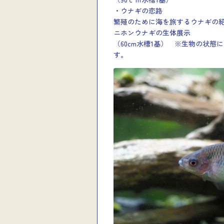
・ウナギの恋路
繁殖のために海を旅するウナギの
ニホンウナギの生体展示
（60cm水槽1基） ※生物の状
す。